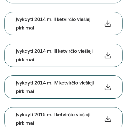
Įstaigos rekvizitai
Vilties linija
Paslaugų kokybės vertinimas
Įvykdyti 2014 m. II ketvirčio viešieji
Korupcinio pobūdžio apraiškų vertinimo
pirkimai
anketa
Įvykdyti 2014 m. III ketvirčio viešieji
pirkimai
Įvykdyti 2014 m. IV ketvirčio viešieji
pirkimai
Įvykdyti 2015 m. I ketvirčio viešieji
pirkimai