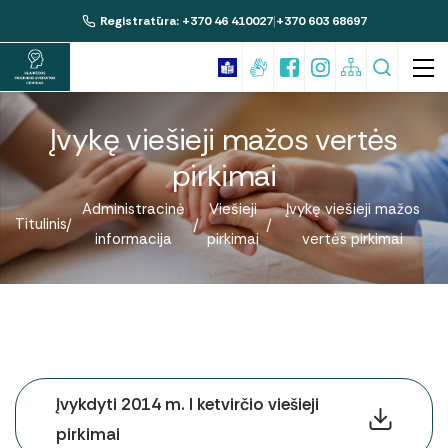
|
Registratūra: +370 46 410027
+370 603 68697
Įvykę viešieji mažos vertės
Suaugusiųjų psichikos sveikatos paslaugos
pirkimai
Vaikų ir paauglių psichikos sveikatos
paslaugos
Administracinė
Viešieji
Įvykę viešieji mažos
Titulinis
Profilaktinis psichikos sveikatos
informacija
pirkimai
vertės pirkimai
Nemokamos paslaugos
patikrinimas
Mokamos paslaugos
Būtinoji psichiatrinė pagalba
Anoniminių paslaugų teikimo tvarka
Psichikos ir elgesio sutrikimų gydymo
bendruomenėje komanda
Įstaigos vadovas
Pacientų teisės ir pareigos
Žemo slenksčio paslaugų kabinetas
Administracija ir specialistai
Skundų teikimas akreditavimo tarnybai
Įvykdyti 2014 m. I ketvirčio viešieji
Žemo slenksčio paslaugų mobilusis
Komisijos ir darbo grupės
pirkimai
kabinetas