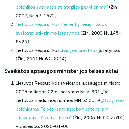
Įstaigos rekvizitai
Vilties linija
psichikos sveikatos strategijos patvirtinimo”
(Žin.,
2007, Nr. 42-1572);
Paslaugų kokybės vertinimas
Lietuvos Respublikos Pacientų teisių ir žalos
Korupcinio pobūdžio apraiškų vertinimo
sveikatai atlyginimo įstatymas
(Žin., 2009 Nr. 145-
anketa
6425);
Lietuvos Respublikos
Slaugos praktikos
įstatymas
(Žin., 2001 Nr. 62-2224);
Sveikatos apsaugos ministerijos teisės aktai:
Lietuvos Respublikos sveikatos apsaugos ministro
2005 m. liepos 22 d. įsakymas Nr. V-601 „Dėl
Lietuvos medicinos normos MN 53:2019
„Gydytojas
psichiatras. Teisės, pareigos, kompetencija ir
atsakomybė” patvirtinimo”
(Žin., 2005, Nr. 94-3514)
– pakeistas 2020-01-06;