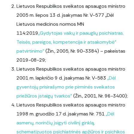
Lietuvos Respublikos sveikatos apsaugos ministro
2005 m. liepos 13 d. įsakymas Nr. V-577 „Dėl
Lietuvos medicinos normos MN
114:2019
„Gydytojas vaikų ir paauglių psichiatras.
Teisės, pareigos, kompetencija ir atsakomybė”
patvirtinimo”
(Žin., 2005, Nr. 90-3384) – pakeistas
2019-08-29;
Lietuvos Respublikos sveikatos apsaugos ministro
2001 m. lapkričio 9 d. įsakymas Nr. V-583
„Dėl
gyventojų prisirašymo prie pirminės sveikatos
priežiūros įstaigų tvarkos”
(Žin., 2001, Nr. 96-3400);
Lietuvos Respublikos sveikatos apsaugos ministro
1998 m. gruodžio 17 d. įsakymas Nr. 751
„Dėl
asmenų, norinčių įsigyti civilinį ginklą,
schematizuotos psichiatrinės apžiūros ir psichikos