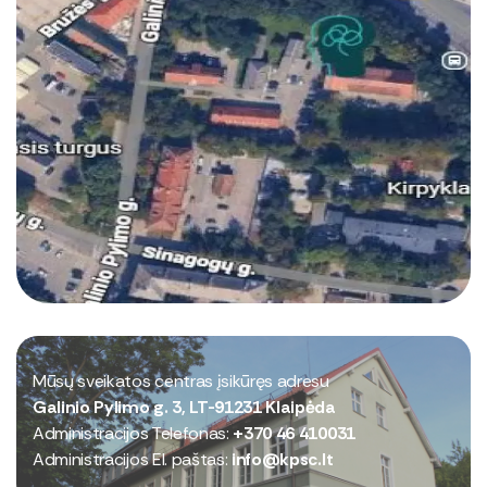
Mūsų sveikatos centras įsikūręs adresu
Galinio Pylimo g. 3, LT-91231 Klaipėda
Administracijos Telefonas:
+370 46 410031
Administracijos El. paštas:
info@kpsc.lt