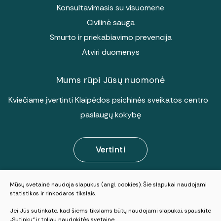
Konsultavimasis su visuomene
Civilinė sauga
Smurto ir priekabiavimo prevencija
Atviri duomenys
Mums rūpi Jūsų nuomonė
Kviečiame įvertinti Klaipėdos psichinės sveikatos centro
paslaugų kokybę
Vertinti
Mūsų svetainė naudoja slapukus (angl. cookies). Šie slapukai naudojami
© 2025 Visos teisės saugomos
statistikos ir rinkodaros tikslais.
Slapukų parinktys
Jei Jūs sutinkate, kad šiems tikslams būtų naudojami slapukai, spauskite
Duomenų apsauga
„Sutinku“ ir toliau naudokitės svetaine.