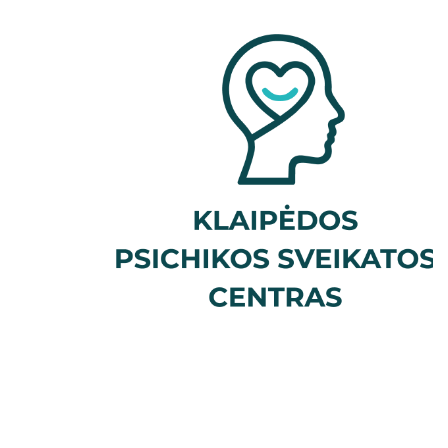
Įstaigos rekvizitai
Vilties linija
Paslaugų kokybės vertinimas
Korupcinio pobūdžio apraiškų vertinimo
anketa