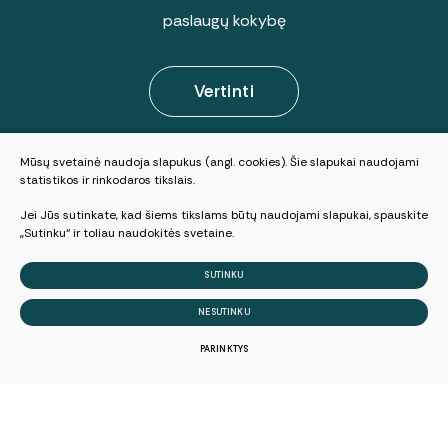
paslaugų kokybę
Vertinti
Mūsų svetainė naudoja slapukus (angl. cookies). Šie slapukai naudojami
© 2025 Visos teisės saugomos
statistikos ir rinkodaros tikslais.
Slapukų parinktys
Jei Jūs sutinkate, kad šiems tikslams būtų naudojami slapukai, spauskite
Duomenų apsauga
„Sutinku“ ir toliau naudokitės svetaine.
Sukurta:
TEXUS
SUTINKU
NESUTINKU
PARINKTYS