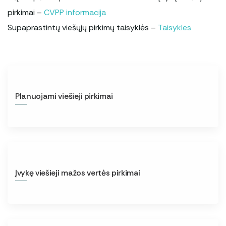
Įstaigos rekvizitai
Vilties linija
pirkimai –
CVPP informacija
Supaprastintų viešųjų pirkimų taisyklės –
Taisykles
Paslaugų kokybės vertinimas
Korupcinio pobūdžio apraiškų vertinimo
anketa
Planuojami viešieji pirkimai
Įvykę viešieji mažos vertės pirkimai