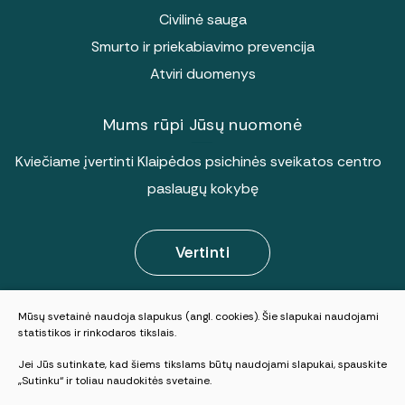
Civilinė sauga
Smurto ir priekabiavimo prevencija
Atviri duomenys
Mums rūpi Jūsų nuomonė
Kviečiame įvertinti Klaipėdos psichinės sveikatos centro
paslaugų kokybę
Vertinti
Mūsų svetainė naudoja slapukus (angl. cookies). Šie slapukai naudojami
© 2025 Visos teisės saugomos
statistikos ir rinkodaros tikslais.
Slapukų parinktys
Jei Jūs sutinkate, kad šiems tikslams būtų naudojami slapukai, spauskite
Duomenų apsauga
„Sutinku“ ir toliau naudokitės svetaine.
Sukurta:
TEXUS