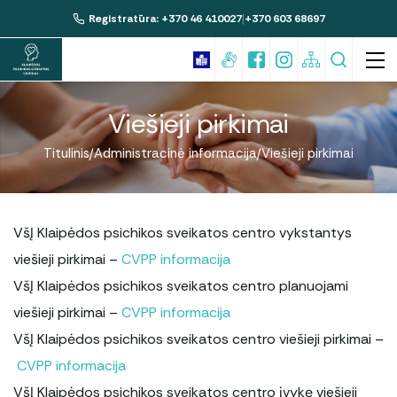
|
Registratūra: +370 46 410027
+370 603 68697
Viešieji pirkimai
Suaugusiųjų psichikos sveikatos paslaugos
Titulinis
Administracinė informacija
Viešieji pirkimai
Vaikų ir paauglių psichikos sveikatos
paslaugos
Profilaktinis psichikos sveikatos
Nemokamos paslaugos
patikrinimas
VšĮ Klaipėdos psichikos sveikatos centro vykstantys
Mokamos paslaugos
Būtinoji psichiatrinė pagalba
viešieji pirkimai –
CVPP informacija
Anoniminių paslaugų teikimo tvarka
VšĮ Klaipėdos psichikos sveikatos centro planuojami
Psichikos ir elgesio sutrikimų gydymo
bendruomenėje komanda
Įstaigos vadovas
viešieji pirkimai –
CVPP informacija
Pacientų teisės ir pareigos
Žemo slenksčio paslaugų kabinetas
VšĮ Klaipėdos psichikos sveikatos centro viešieji pirkimai –
Administracija ir specialistai
Skundų teikimas akreditavimo tarnybai
CVPP informacija
Žemo slenksčio paslaugų mobilusis
Komisijos ir darbo grupės
kabinetas
VšĮ Klaipėdos psichikos sveikatos centro įvykę viešieji