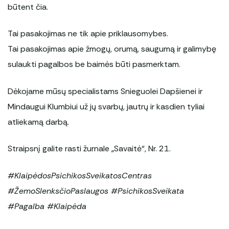
būtent čia.
Tai pasakojimas ne tik apie priklausomybes.
Tai pasakojimas apie žmogų, orumą, saugumą ir galimybę
sulaukti pagalbos be baimės būti pasmerktam.
Dėkojame mūsų specialistams Snieguolei Dapšienei ir
Mindaugui Klumbiui už jų svarbų, jautrų ir kasdien tyliai
atliekamą darbą.
Straipsnį galite rasti žurnale „Savaitė“, Nr. 21.
#KlaipėdosPsichikosSveikatosCentras
#ŽemoSlenksčioPaslaugos #PsichikosSveikata
#Pagalba #Klaipėda