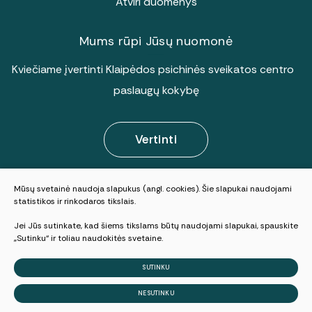
Atviri duomenys
Mums rūpi Jūsų nuomonė
Kviečiame įvertinti Klaipėdos psichinės sveikatos centro
paslaugų kokybę
Vertinti
Mūsų svetainė naudoja slapukus (angl. cookies). Šie slapukai naudojami
© 2025 Visos teisės saugomos
statistikos ir rinkodaros tikslais.
Slapukų parinktys
Jei Jūs sutinkate, kad šiems tikslams būtų naudojami slapukai, spauskite
Duomenų apsauga
„Sutinku“ ir toliau naudokitės svetaine.
Sukurta:
TEXUS
SUTINKU
NESUTINKU