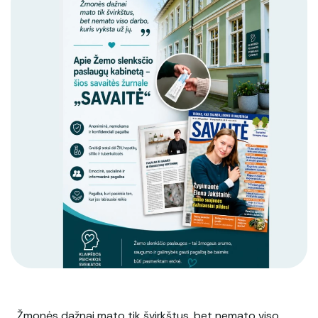
Įstaigos rekvizitai
Vilties linija
Paslaugų kokybės vertinimas
Korupcinio pobūdžio apraiškų vertinimo
anketa
„Žmonės dažnai mato tik švirkštus, bet nemato viso