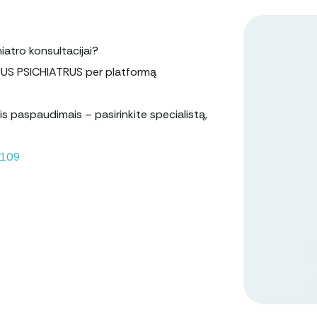
hiatro konsultacijai?
JUS PSICHIATRUS per platformą
s paspaudimais – pasirinkite specialistą,
3109