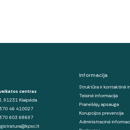
Informacija
Struktūra ir kontaktinė i
sveikatos centras
Teisinė informacija
 3, 91231 Klaipėda
Pranešėjų apsauga
370 46 410027
Korupcijos prevencija
370 603 68697
Administracinė informac
egistratura@kpsc.lt