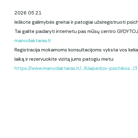
2026 05 21
Ieškote galimybės greitai ir patogiai užsiregistruoti psic
Tai galite padaryti internetu pas mūsų centro GYDYTO
manodaktaras.lt
Registracija mokamoms konsultacijoms vyksta vos keliai
laiką ir rezervuokite vizitą jums patogiu metu:
https://www.manodaktaras.lt/.../klaipedos-psichikos.../