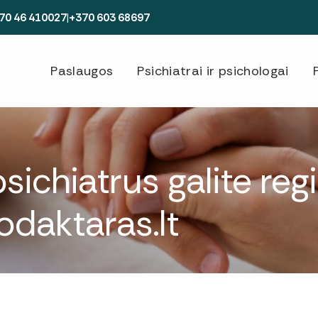
70 46 410027
|
+370 603 68697
Paslaugos
Psichiatrai ir psichologai
chiatrus galite regis
odaktaras.lt