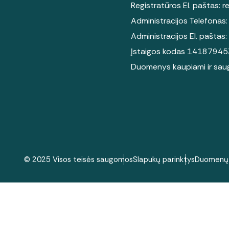
Registratūros El. paštas:
r
Administracijos Telefonas
Administracijos El. paštas:
Įstaigos kodas 14187945
Duomenys kaupiami ir saug
© 2025 Visos teisės saugomos
Slapukų parinktys
Duomenų