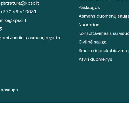
egistratura@kpsc.lt
Paslaugos
:
+370 46 410031
Asmens duomenų saug
info@kpsc.lt
Nuorodos
3
Konsultavimasis su vis
omi Juridinių asmenų registre
Civilinė sauga
Smurto ir priekabiavimo 
Atviri duomenys
 apsauga