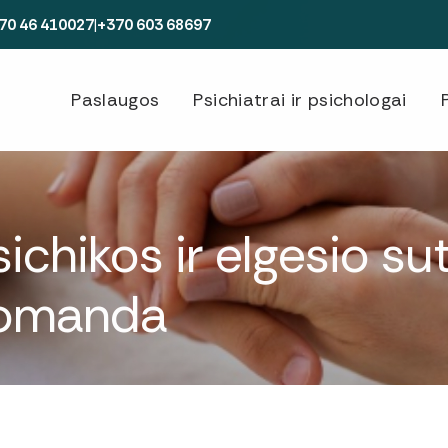
70 46 410027
|
+370 603 68697
Paslaugos
Psichiatrai ir psichologai
ichikos ir elgesio s
komanda