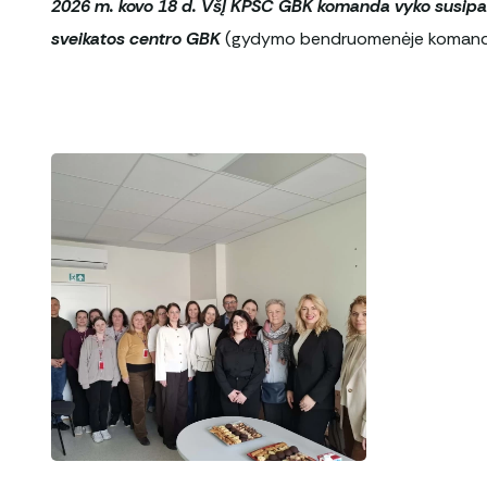
2026 m. kovo 18 d.
V
šĮ KPSC GBK komanda vyko susipažin
sveikatos centro GBK
(gydymo bendruomenėje komandos)