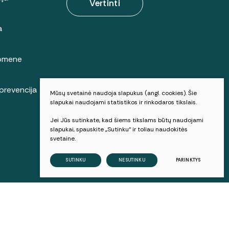
Vertinti
a
uomene
prevencija
Mūsų svetainė naudoja slapukus (angl. cookies). Šie
slapukai naudojami statistikos ir rinkodaros tikslais.
Jei Jūs sutinkate, kad šiems tikslams būtų naudojami
slapukai, spauskite „Sutinku“ ir toliau naudokitės
svetaine.
Sukurta:
TEXUS
SUTINKU
NESUTINKU
PARINKTYS