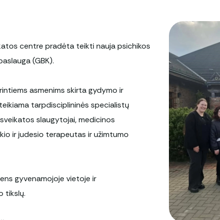
atos centre pradėta teikti nauja psichikos
paslauga (GBK).
turintiems asmenims skirta gydymo ir
teikiama tarpdisciplininės specialistų
 sveikatos slaugytojai, medicinos
kio ir judesio terapeutas ir užimtumo
ens gyvenamojoje vietoje ir
 tikslų.