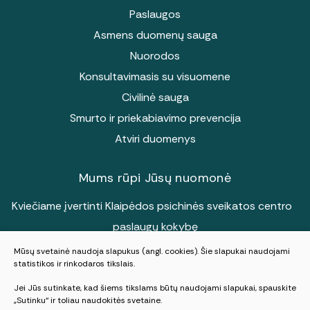
Paslaugos
Asmens duomenų sauga
Nuorodos
Konsultavimasis su visuomene
Civilinė sauga
Smurto ir priekabiavimo prevencija
Atviri duomenys
Mums rūpi Jūsų nuomonė
Kviečiame įvertinti Klaipėdos psichinės sveikatos centro
paslaugų kokybę
Mūsų svetainė naudoja slapukus (angl. cookies). Šie slapukai naudojami
statistikos ir rinkodaros tikslais.
Vertinti
Jei Jūs sutinkate, kad šiems tikslams būtų naudojami slapukai, spauskite
„Sutinku“ ir toliau naudokitės svetaine.