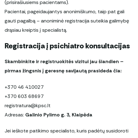
(prisirašiusiems pacientams).
Pacientai, pageidaujantys anonimiškumo, taip pat gali
gauti pagalbą – anoniminė registracija suteikia galimybę
drąsiau kreiptis į specialistą.
Registracija į psichiatro konsultacijas
Skambinkite ir registruokitės vizitui jau šiandien –
pirmas žingsnis į geresnę savijautą prasideda čia:
+370 46 410027
+370 603 68697
registratura@kpsc.lt
Adresas:
Galinio Pylimo g. 3, Klaipėda
Jei ieškote patikimo specialisto, kuris padėtų susidoroti