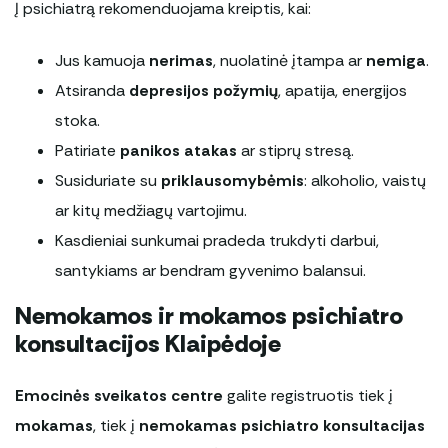
Į psichiatrą rekomenduojama kreiptis, kai:
Jus kamuoja
nerimas
, nuolatinė įtampa ar
nemiga
.
Atsiranda
depresijos požymių
, apatija, energijos
stoka.
Patiriate
panikos atakas
ar stiprų stresą.
Susiduriate su
priklausomybėmis
: alkoholio, vaistų
ar kitų medžiagų vartojimu.
Kasdieniai sunkumai pradeda trukdyti darbui,
santykiams ar bendram gyvenimo balansui.
Nemokamos ir mokamos psichiatro
konsultacijos Klaipėdoje
Emocinės sveikatos centre
galite registruotis tiek į
mokamas
, tiek į
nemokamas psichiatro konsultacijas