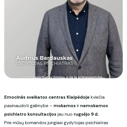
Įstaigos rekvizitai
Vilties linija
Paslaugų kokybės vertinimas
Korupcinio pobūdžio apraiškų vertinimo
anketa
Emocinės sveikatos centras Klaipėdoje
kviečia
pasinaudoti galimybe –
mokamos
ir
nemokamos
psichiatro konsultacijos
jau nuo
rugsėjo 9 d.
Prie mūsų komandos jungiasi gydytojas psichiatras